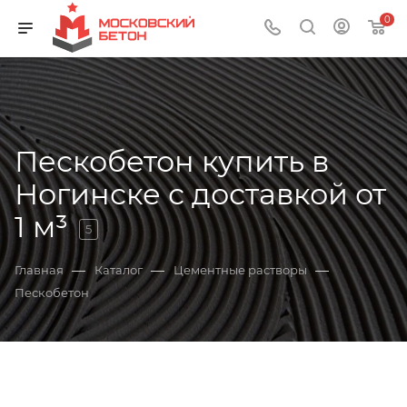
0
Пескобетон купить в
Ногинске с доставкой от
1 м³
5
—
—
—
Главная
Каталог
Цементные растворы
Пескобетон