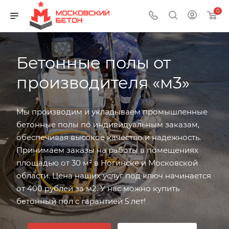
0
Бетонные полы от
производителя «м3»
Мы производим и укладываем промышленные
бетонные полы по индивидуальным заказам,
обеспечивая высокое качество и надежность.
Принимаем заказы на работы в помещениях
площадью от 30 м² в Ногинске и Московской
области. Цена наших услуг под ключ начинается
от 400 рублей за м2. У нас можно купить
бетонный пол с гарантией 5 лет!