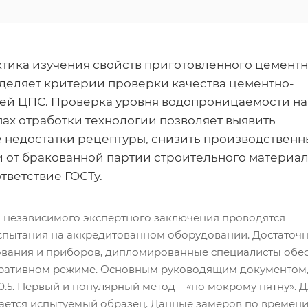
тика изучения свойств приготовленного цементн
деляет критерии проверки качества цементно-
ей ЦПС. Проверка уровня водопроницаемости на
пах отработки технологии позволяет выявить
недостатки рецептуры, снизить производственн
и от бракованной партии строительного материал
тветствие ГОСТу.
 независимого экспертного заключения проводятся
спытания на аккредитованном оборудовании. Достаточ
ования и приборов, дипломированные специалисты обе
еративном режиме. Основным руководящим документом,
0.5. Первый и популярный метод – «по мокрому пятну». Д
ется испытуемый образец. Данные замеров по времени 