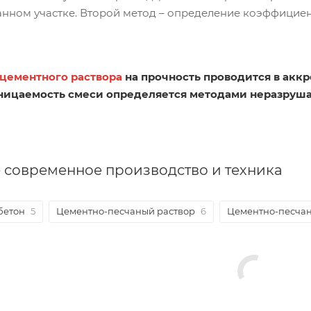
анном участке. Второй метод – определение коэффициента
цементного раствора
на прочность проводится в акк
ицаемость смеси определяется методами неразруш
 современное производство и техника
бетон
5
Цементно-песчаный раствор
6
Цементно-песчан