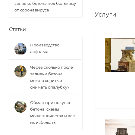
заливке бетона под больницу
от коронавируса
Услуги
Статьи
Производство
асфальта
Через сколько после
заливки бетона
можно ходить и
снимать опалубку?
Обман при покупке
бетона: схемы
мошенничества и как
их избежать