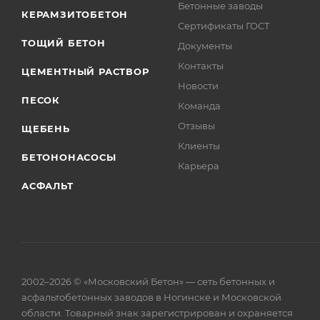
Бетонные заводы
КЕРАМЗИТОБЕТОН
Сертификаты ГОСТ
ТОЩИЙ БЕТОН
Документы
Контакты
ЦЕМЕНТНЫЙ РАСТВОР
Новости
ПЕСОК
Команда
Отзывы
ЩЕБЕНЬ
Клиенты
БЕТОНОНАСОСЫ
Карьера
АСФАЛЬТ
2002–2026 © «Московский Бетон» — сеть бетонных и
асфальтобетонных заводов в Ногинске и Московской
области. Товарный знак зарегистрирован и охраняется