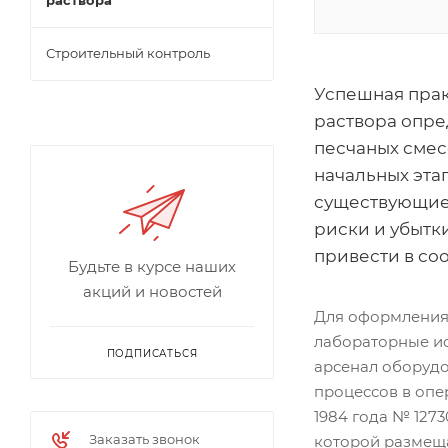
раствора
Строительный контроль
Успешная прак
раствора опре
песчаных смес
начальных эта
существующие 
риски и убытк
привести в соо
Будьте в курсе наших
акций и новостей
Для оформления
лабораторные и
ПОДПИСАТЬСЯ
арсенал оборуд
процессов в оп
1984 года № 1273
Заказать звонок
которой размеща