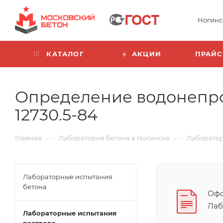
Ногинс
КАТАЛОГ
АКЦИИ
ПРАЙС
Определение водонепро
12730.5-84
—
—
Главная
Лаборатория бетона в Ногинске
Лаборатор
Лабораторные испытания
бетона
Офо
Лаб
Лабораторные испытания